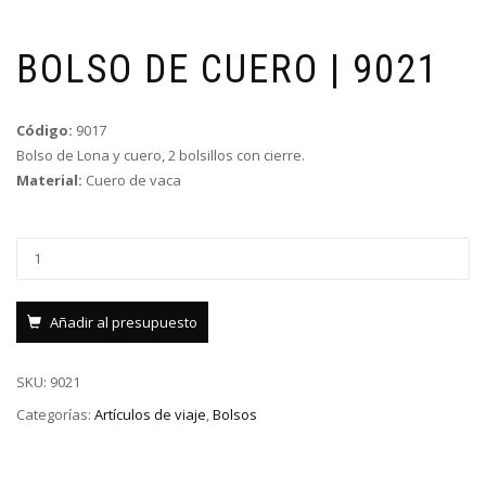
BOLSO DE CUERO | 9021
Código:
9017
Bolso de Lona y cuero, 2 bolsillos con cierre.
Material:
Cuero de vaca
Añadir al presupuesto
SKU:
9021
Categorías:
Artículos de viaje
,
Bolsos