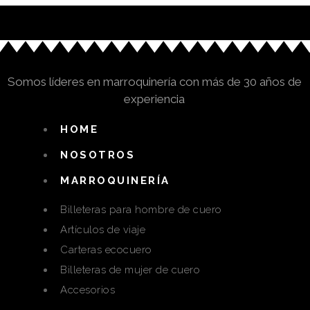
Somos líderes en marroquinería con más de 30 años de
experiencia
HOME
NOSOTROS
MARROQUINERÍA
Billeteras para hombre de cuero
Artículos de viaje
Carteras ecocuero
Billeteras de mujer de cuero
Accesorios