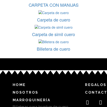
CARPETA CON MANIJAS
Carpeta de cuero
Carpeta de simil cuero
Billetera de cuero
HOME
REGALOS
NOSOTROS
CONTAC
MARROQUINERÍA
Billeteras para hombre de cuero