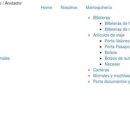
s
/ Anotador
Home
Nosotros
Marroquinería
Billeteras
Billeteras de
Billeteras de 
Artículos de viaje
Porta Valores
Porta Pasapo
Bolsos
iales
Bolsos de au
Neceser
Carteras
Morrales y mochilas
Porta documentos y 